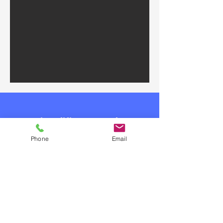
Simplifiez-vous la
rénovation de
Phone
Email
votre
établissement
avec BY RENOV
Obtenir un devis gratuit